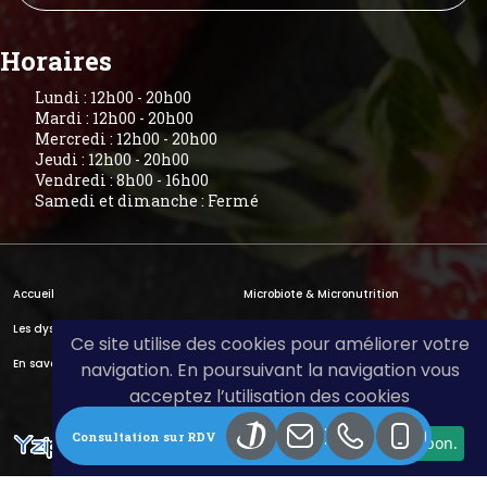
Horaires
Lundi : 12h00 - 20h00
Mardi : 12h00 - 20h00
Mercredi : 12h00 - 20h00
Jeudi : 12h00 - 20h00
Vendredi : 8h00 - 16h00
Samedi et dimanche : Fermé
Accueil
Microbiote & Micronutrition
Les dysbioses
Le SIBO
Ce site utilise des cookies pour améliorer votre
En savoir plus
Actus
navigation. En poursuivant la navigation vous
acceptez l’utilisation des cookies
Contact & Accès
Doctolib
Mail
04 72 36 0
06 77
Consultation sur RDV
Laissez-moi choisir
Je refuse
C'est bon.
Mentions Légales
RGPD