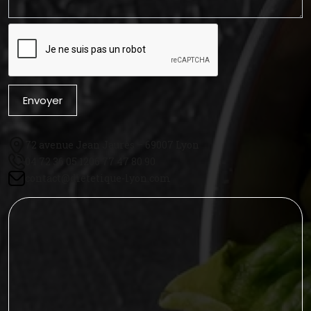
Envoyer
72 avenue Jean Jaurès – 69007 Lyon
04 72 36 05 12
06 77 47 80 90
contact@dietetique-lyon.com