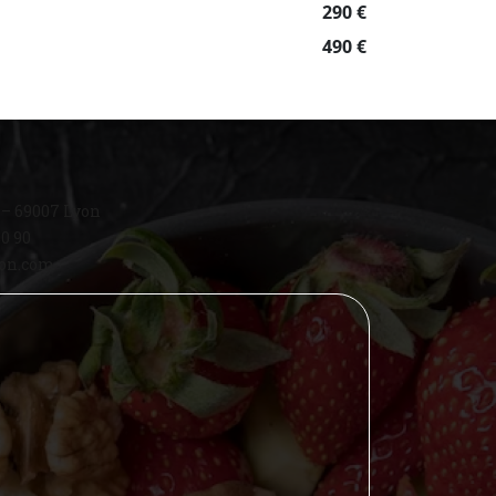
290 €
490 €
 – 69007 Lyon
80 90
yon.com