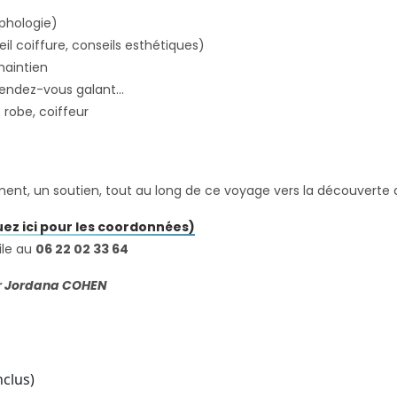
rphologie)
il coiffure, conseils esthétiques)
maintien
 rendez-vous galant…
robe, coiffeur
t, un soutien, tout au long de ce voyage vers la découverte de
uez ici pour les coordonnées)
ile au
06 22 02 33 64
ar Jordana COHEN
clus)