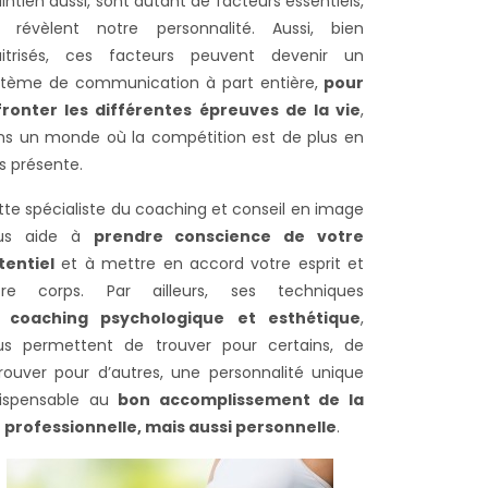
ntien aussi, sont autant de facteurs essentiels,
i révèlent notre personnalité. Aussi, bien
itrisés, ces facteurs peuvent devenir un
stème de communication à part entière,
pour
fronter les différentes épreuves de la vie
,
ns un monde où la compétition est de plus en
s présente.
te spécialiste du coaching et conseil en image
us aide à
prendre conscience de votre
tentiel
et à mettre en accord votre esprit et
tre corps. Par ailleurs, ses techniques
e
coaching psychologique et esthétique
,
us permettent de trouver pour certains, de
trouver pour d’autres, une personnalité unique
dispensable au
bon accomplissement de la
e professionnelle, mais aussi personnelle
.