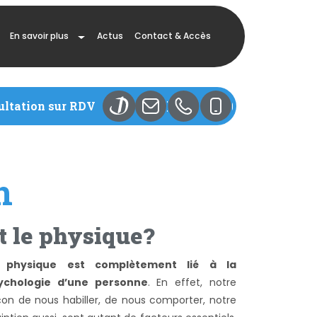
Toggle Dropdown
En savoir plus
Actus
Contact & Accès
Doctolib
Mail
04 72 36 05 12
06 77 47 80 
ultation sur RDV
n
t le physique?
 physique est complètement lié à la
ychologie d’une personne
. En effet, notre
çon de nous habiller, de nous comporter, notre