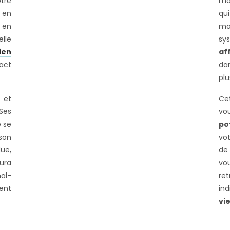
tre
mai
 en
qu
e en
ma
lle
sy
ien
af
act
da
plu
 et
Cet
Ses
vo
 se
po
son
vo
ue,
d
aura
vo
al-
re
ent
in
vi