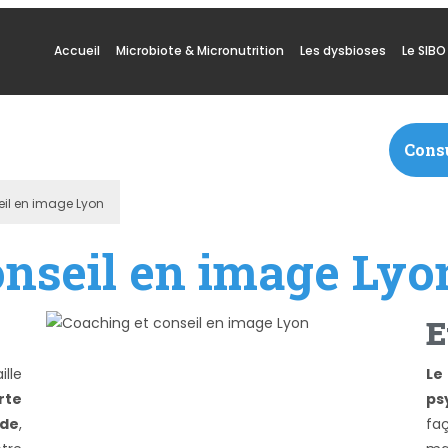
Accueil
Microbiote & Micronutrition
Les dysbioses
Le SIBO
Cons
il en image Lyon
onseil en image Lyo
E
ille
Le
rte
ps
ode
,
fa