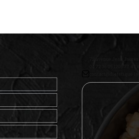
72 avenue Jean Jaurès
04 72 36 05 12
06 77 47 
contact@dietetique-l